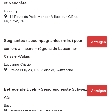
et Neuchâtel
Fribourg
14 Route du Petit-Moncor, Villars-sur-Glâne,
FR, 1752, CH
Soignantes / accompagnantes (h/f/d) pour
Anzeigen
seniors à l’heure – régions de Lausanne-
Crissier-Valais
Lausanne-Crissier
Rte de Prilly 23, 1023 Crissier, Switzerland
Betreuende LiveIn - Seniorendienste Schweiz
Anzeigen
AG
Basel
Dornacherstrasse 210, 4053 Basel,